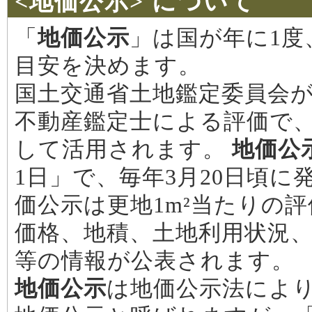
<地価公示> について
「
地価公示
」は国が年に1度
目安を決めます。
国土交通省土地鑑定委員会が
不動産鑑定士による評価で
して活用されます。
地価公
1日」で、毎年3月20日頃に
価公示は更地1m²当たりの
価格、地積、土地利用状況
等の情報が公表されます。
地価公示
は地価公示法によ