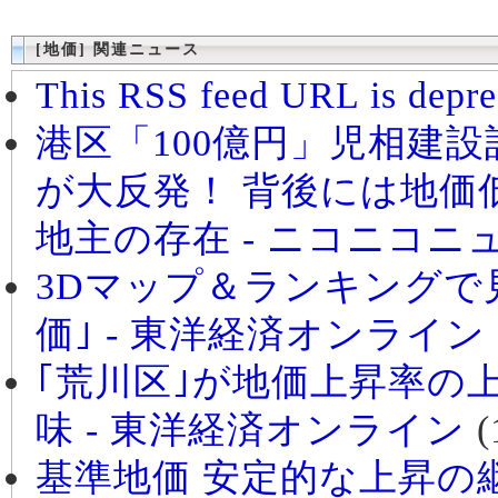
[地価] 関連ニュース
This RSS feed URL is depre
港区「100億円」児相建
が大反発！ 背後には地価
地主の存在 - ニコニコニ
3Dマップ＆ランキングで
価｣ - 東洋経済オンライン
｢荒川区｣が地価上昇率の
味 - 東洋経済オンライン
(
基準地価 安定的な上昇の継