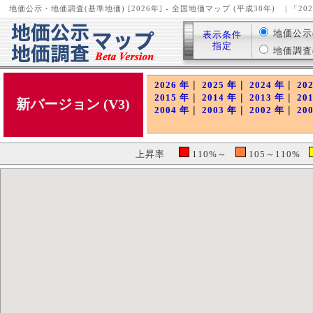
地価公示・地価調査(基準地価) [2026年] - 全国地価マップ (平成38年)
| 「2
地価公示( 
表示条件
指定
地価調査( 
2026 年
｜
2025 年
｜
2024 年
｜
20
2015 年
｜
2014 年
｜
2013 年
｜
20
新バージョン (V3)
2004 年
｜
2003 年
｜
2002 年
｜
20
上昇率
110%～
105～110%