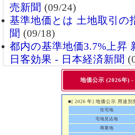
売新聞
(09/24)
基準地価とは 土地取引の指
聞
(09/18)
都内の基準地価3.7%上昇
日客効果 - 日本経済新聞
(0
地価公示 (2026年) -
■[ 2026 年] 地価公示 用途別
住宅地
宅地見込地
商業地