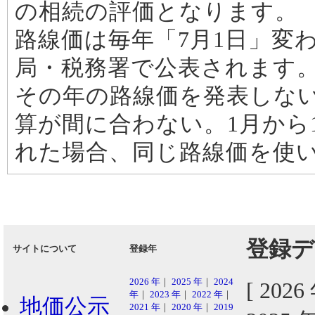
の相続の評価となります。
路線価は毎年「7月1日」変
局・税務署で公表されます。
その年の路線価を発表しな
算が間に合わない。1月から
れた場合、同じ路線価を使
登録デ
サイトについて
登録年
2026 年
｜
2025 年
｜
2024
[ 202
年
｜
2023 年
｜
2022 年
｜
地価公示
2021 年
｜
2020 年
｜
2019