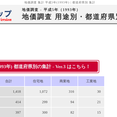
地価調査 集計 平成5年(1993年) | 都道府県別 集計
地価調査 - 平成5年（1993年）
地価調査 用途別・都道府県
93年) 都道府県別の集計 - Ver.3
はこちら！
合計
住宅地
商業地
工業地
1,418
1,072
316
30
414
299
94
21
397
300
82
15