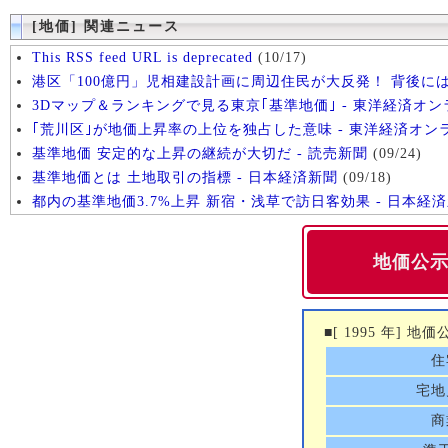
[地価] 関連ニュース
This RSS feed URL is deprecated
(10/17)
港区「100億円」児相建設計画に周辺住民が大反発！ 背後に
3Dマップ＆ランキングで見る東京｢基準地価｣ - 東洋経済オン
｢荒川区｣が地価上昇率の上位を独占した意味 - 東洋経済オン
基準地価 安定的な上昇の継続が大切だ - 読売新聞
(09/24)
基準地価とは 土地取引の指標 - 日本経済新聞
(09/18)
都内の基準地価3.7%上昇 新宿・浅草で訪日客効果 - 日本経
地価公示 (
■[ 1995 年] 地
住
宅地
商