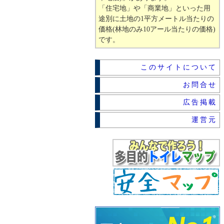
「住宅地」や「商業地」といった用
途別に土地の1平方メートル当たりの
価格(林地のみ10アール当たりの価格)
です。
このサイトについて
お問合せ
広告掲載
運営元