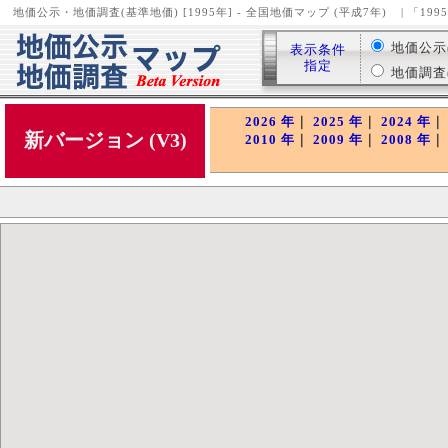
地価公示・地価調査(基準地価) [1995年] - 全国地価マップ (平成7年)
| 「19
地価公示( 
表示条件
指定
地価調査( 
2026 年
｜
2025 年
｜
2024 年
新バージョン (V3)
2010 年
｜
2009 年
｜
2008 年