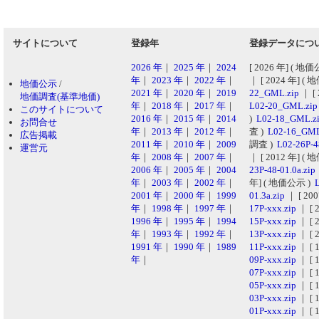
サイトについて
登録年
登録データにつ
2026 年
｜
2025 年
｜
2024
[ 2026 年] ( 地
年
｜
2023 年
｜
2022 年
｜
｜ [ 2024 年] (
地価公示
/
2021 年
｜
2020 年
｜
2019
22_GML.zip
｜ [
地価調査(基準地価)
年
｜
2018 年
｜
2017 年
｜
L02-20_GML.zi
このサイトについて
2016 年
｜
2015 年
｜
2014
)
L02-18_GML.z
お問合せ
年
｜
2013 年
｜
2012 年
｜
査 )
L02-16_GML
広告掲載
2011 年
｜
2010 年
｜
2009
調査 )
L02-26P-4
運営元
年
｜
2008 年
｜
2007 年
｜
｜ [ 2012 年] (
2006 年
｜
2005 年
｜
2004
23P-48-01.0a.zip
年
｜
2003 年
｜
2002 年
｜
年] ( 地価公示 )
L
2001 年
｜
2000 年
｜
1999
01.3a.zip
｜ [ 20
年
｜
1998 年
｜
1997 年
｜
17P-xxx.zip
｜ [ 
1996 年
｜
1995 年
｜
1994
15P-xxx.zip
｜ [ 
年
｜
1993 年
｜
1992 年
｜
13P-xxx.zip
｜ [ 
1991 年
｜
1990 年
｜
1989
11P-xxx.zip
｜ [ 
年
｜
09P-xxx.zip
｜ [ 
07P-xxx.zip
｜ [ 
05P-xxx.zip
｜ [ 
03P-xxx.zip
｜ [ 
01P-xxx.zip
｜ [ 