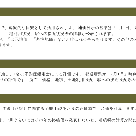
価で、客観的な目安として活用されます。
地価公示
の基準は「1月1日」
積、土地利用状況、駅への接近状況等の情報が公表されます。
が、「公示地価」「基準地価」などと呼ばれる事もあります。その他の
ります。
実施し、1名の不動産鑑定士による評価です。 都道府県が「7月1日」時
当たりの評価です。所在、価格、地積、土地利用状況、駅への接近状況等
道路（路線）に面する宅地 1m2あたりの評価額で、時価を計算します
す。7月ぐらいにはその年の路線価を発表しないと、相続税の計算が間に