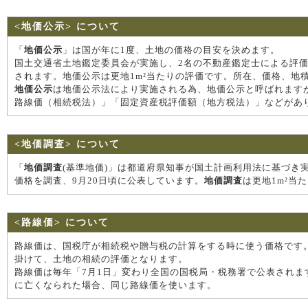
<地価公示> について
「
地価公示
」は国が年に1度、土地の価格の目安を決めます。
国土交通省土地鑑定委員会が実施し、2名の不動産鑑定士による評
されます。地価公示は更地1m²当たりの評価です。所在、価格、地
地価公示
は地価公示法により実施される為、地価公示と呼ばれます
路線価（相続税法）」「固定資産税評価額（地方税法）」などがあ
<地価調査> について
「
地価調査
(基準地価)」は都道府県知事が国土計画利用法に基づき
価格を調査、9月20日頃に公表しています。
地価調査
は更地1m²
<路線価> について
路線価は、国税庁が相続税や贈与税の計算をする時に使う価格です。
掛けて、土地の相続の評価となります。
路線価は毎年「7月1日」変わり全国の国税局・税務署で公表されま
に亡くなられた場合、同じ路線価を使います。