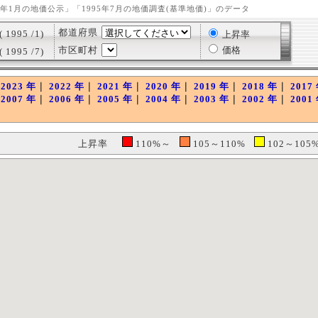
95年1月の地価公示」「1995年7月の地価調査(基準地価)」のデータ
都道府県
1995 /1)
上昇率
市区町村
価格
1995 /7)
｜
2023 年
｜
2022 年
｜
2021 年
｜
2020 年
｜
2019 年
｜
2018 年
｜
2017
｜
2007 年
｜
2006 年
｜
2005 年
｜
2004 年
｜
2003 年
｜
2002 年
｜
2001
上昇率
110%～
105～110%
102～10