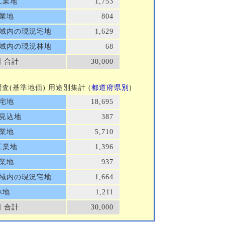
工業地
1,753
業地
804
域内の現況宅地
1,629
域内の現況林地
68
 合計
30,000
地価調査(基準地価) 用途別集計 (
都道府県別
)
宅地
18,695
見込地
387
業地
5,710
工業地
1,396
業地
937
域内の現況宅地
1,664
林地
1,211
 合計
30,000