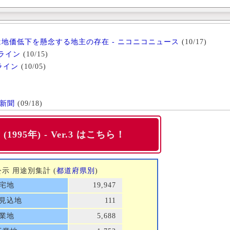
は地価低下を懸念する地主の存在 - ニコニコニュース
(10/17)
ライン
(10/15)
ライン
(10/05)
済新聞
(09/18)
1995年) - Ver.3 はこちら！
価公示 用途別集計 (
都道府県別
)
宅地
19,947
見込地
111
業地
5,688