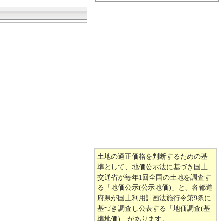
土地の適正価格を判断するための基
準として、地価公示法に基づき国土
交通省が毎年1回全国の土地を調査す
る「地価公示(公示地価)」と、各都道
府県が国土利用計画法施行令第9条に
基づき調査し公表する「地価調査(基
準地価)」があります。