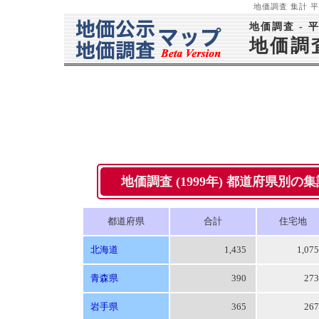
地価調査 集計 平成
地価調査 - 
地価調
地価調査 (1999年) 都道府県別の集計 -
都道府県
合計
住宅地
北海道
1,435
1,07
青森県
390
27
岩手県
365
26