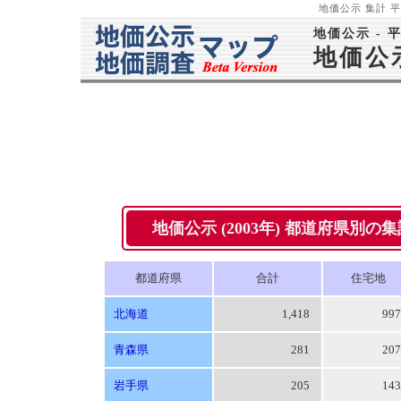
地価公示 集計 平成
地価公示 - 
地価公
地価公示 (2003年) 都道府県別の集計 -
都道府県
合計
住宅地
北海道
1,418
99
青森県
281
20
岩手県
205
14