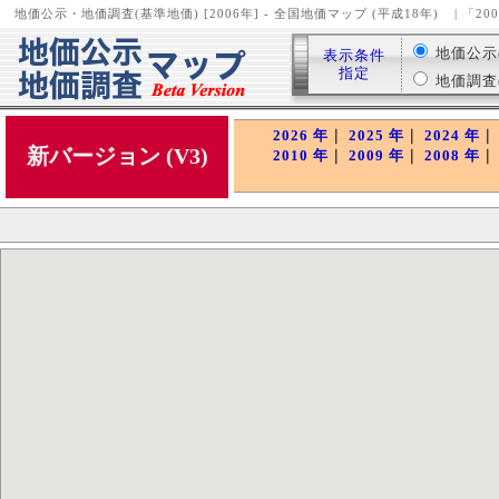
地価公示・地価調査(基準地価) [2006年] - 全国地価マップ (平成18年)
| 「2
地価公示( 
表示条件
指定
地価調査( 
2026 年
｜
2025 年
｜
2024 年
新バージョン (V3)
2010 年
｜
2009 年
｜
2008 年