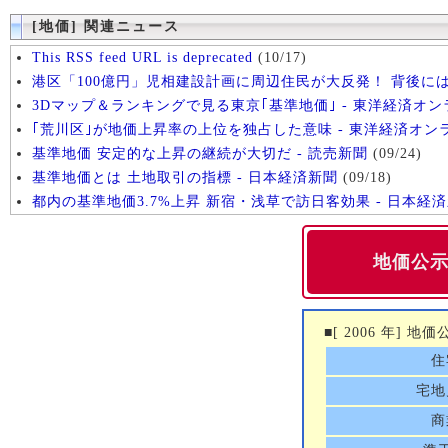
[地価] 関連ニュース
This RSS feed URL is deprecated
(10/17)
港区「100億円」児相建設計画に周辺住民が大反発！ 背後に
3Dマップ＆ランキングで見る東京｢基準地価｣ - 東洋経済オン
｢荒川区｣が地価上昇率の上位を独占した意味 - 東洋経済オン
基準地価 安定的な上昇の継続が大切だ - 読売新聞
(09/24)
基準地価とは 土地取引の指標 - 日本経済新聞
(09/18)
都内の基準地価3.7%上昇 新宿・浅草で訪日客効果 - 日本経
地価公示 (
■[ 2006 年] 地
住
宅地
商