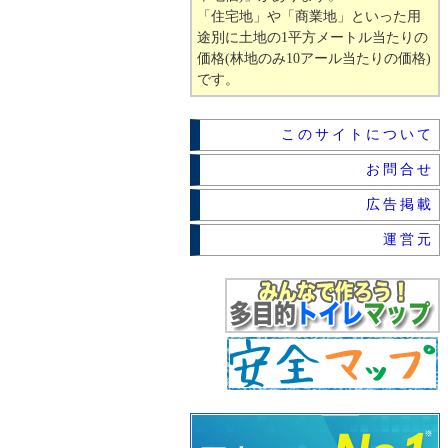
「住宅地」や「商業地」といった用
途別に土地の1平方メートル当たりの
価格(林地のみ10アール当たりの価格)
です。
このサイトについて
お問合せ
広告掲載
運営元