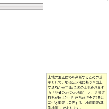
土地の適正価格を判断するための基
準として、地価公示法に基づき国土
交通省が毎年1回全国の土地を調査す
る「地価公示(公示地価)」と、各都道
府県が国土利用計画法施行令第9条に
基づき調査し公表する「地価調査(基
準地価)」があります。