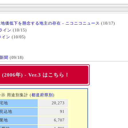
は地価低下を懸念する地主の存在 - ニコニコニュース
(10/17)
ライン
(10/15)
ライン
(10/05)
済新聞
(09/18)
2006年) - Ver.3 はこちら！
価公示 用途別集計 (
都道府県別
)
宅地
20,273
見込地
91
業地
6,707