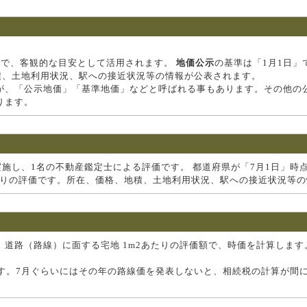
価で、客観的な目安として活用されます。
地価公示
の基準は「1月1日」
積、土地利用状況、駅への接近状況等の情報が公表されます。
が、「公示地価」「基準地価」などと呼ばれる事もあります。その他の
ります。
実施し、1名の不動産鑑定士による評価です。 都道府県が「7月1日」時
当たりの評価です。所在、価格、地積、土地利用状況、駅への接近状況等
道路（路線）に面する宅地 1m2あたりの評価額で、時価を計算します
す。7月ぐらいにはその年の路線価を発表しないと、相続税の計算が間に