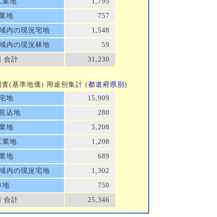
工業地
1,795
業地
757
域内の現況宅地
1,548
域内の現況林地
59
 合計
31,230
地価調査(基準地価) 用途別集計 (
都道府県別
)
宅地
15,909
見込地
280
業地
5,208
工業地
1,208
業地
689
域内の現況宅地
1,302
林地
750
 合計
25,346