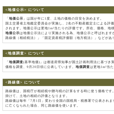
<地価公示> について
「
地価公示
」は国が年に1度、土地の価格の目安を決めます。
国土交通省土地鑑定委員会が実施し、2名の不動産鑑定士による評
されます。地価公示は更地1m²当たりの評価です。所在、価格、地
地価公示
は地価公示法により実施される為、地価公示と呼ばれます
路線価（相続税法）」「固定資産税評価額（地方税法）」などがあ
<地価調査> について
「
地価調査
(基準地価)」は都道府県知事が国土計画利用法に基づき
価格を調査、9月20日頃に公表しています。
地価調査
は更地1m²
<路線価> について
路線価は、国税庁が相続税や贈与税の計算をする時に使う価格です。
掛けて、土地の相続の評価となります。
路線価は毎年「7月1日」変わり全国の国税局・税務署で公表されま
に亡くなられた場合、同じ路線価を使います。