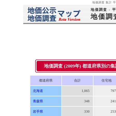
地価調査 集計 平成
地価調査 - 
地価調
地価調査 (2009年) 都道府県別の集計 -
都道府県
合計
住宅地
北海道
1,065
79
青森県
348
24
岩手県
330
25