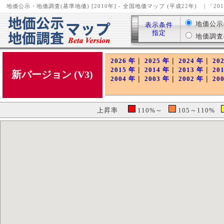
地価公示・地価調査(基準地価) [2010年] - 全国地価マップ (平成22年)
| 「2
地価公示( 
表示条件
指定
地価調査( 
2026 年
｜
2025 年
｜
2024 年
｜
20
2015 年
｜
2014 年
｜
2013 年
｜
20
新バージョン (V3)
2004 年
｜
2003 年
｜
2002 年
｜
20
上昇率
110%～
105～110%