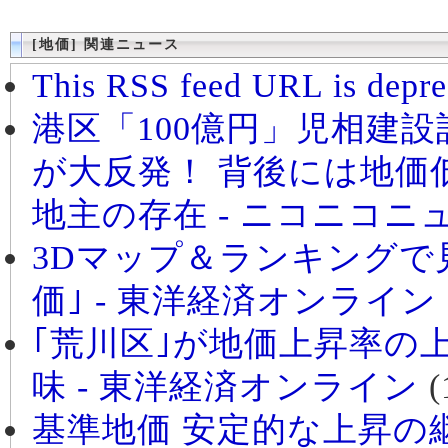
[地価] 関連ニュース
This RSS feed URL is depre
港区「100億円」児相建
が大反発！ 背後には地価
地主の存在 - ニコニコニ
3Dマップ＆ランキングで
価｣ - 東洋経済オンライン
｢荒川区｣が地価上昇率の
味 - 東洋経済オンライン
(
基準地価 安定的な上昇の継