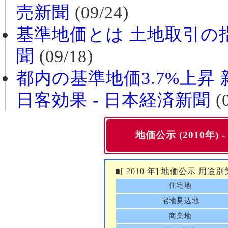
売新聞
(09/24)
基準地価とは 土地取引の指
聞
(09/18)
都内の基準地価3.7%上昇
日客効果 - 日本経済新聞
(0
地価公示 (2010年) -
■[ 2010 年] 地価公示 用途別
住宅地
宅地見込地
商業地