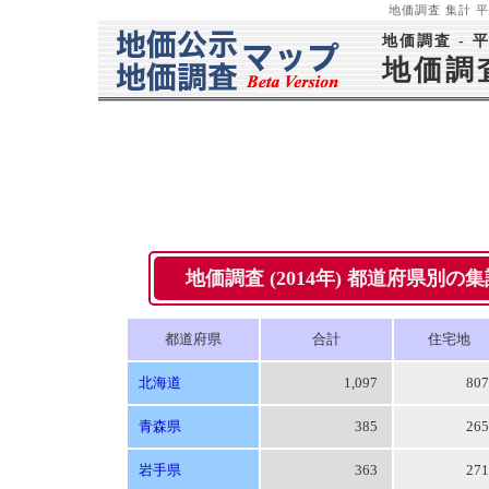
地価調査 集計 平成
地価調査 - 
地価調
地価調査 (2014年) 都道府県別の集計 -
都道府県
合計
住宅地
北海道
1,097
80
青森県
385
26
岩手県
363
27