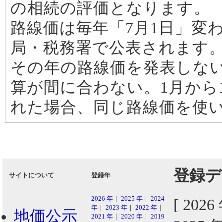
の相続の評価となります。
路線価は毎年「7月1日」変
局・税務署で公表されます。
その年の路線価を発表しな
算が間に合わない。1月から
れた場合、同じ路線価を使
登録デ
サイトについて
登録年
2026 年
｜
2025 年
｜
2024
[ 202
年
｜
2023 年
｜
2022 年
｜
地価公示
2021 年
｜
2020 年
｜
2019