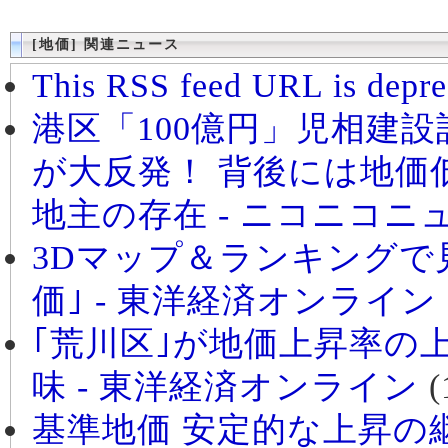
[地価] 関連ニュース
This RSS feed URL is depre
港区「100億円」児相建
が大反発！ 背後には地価
地主の存在 - ニコニコニ
3Dマップ＆ランキングで
価｣ - 東洋経済オンライン
｢荒川区｣が地価上昇率の
味 - 東洋経済オンライン
(
基準地価 安定的な上昇の継