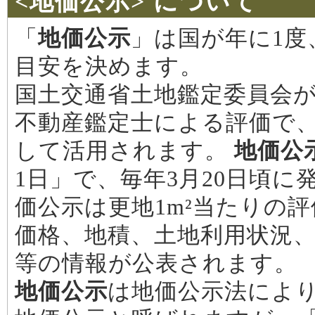
<地価公示> について
「
地価公示
」は国が年に1度
目安を決めます。
国土交通省土地鑑定委員会が
不動産鑑定士による評価で
して活用されます。
地価公
1日」で、毎年3月20日頃に
価公示は更地1m²当たりの
価格、地積、土地利用状況
等の情報が公表されます。
地価公示
は地価公示法によ