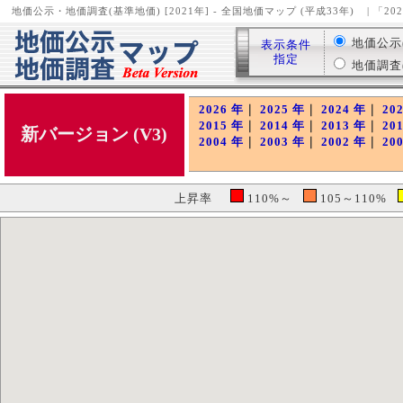
地価公示・地価調査(基準地価) [2021年] - 全国地価マップ (平成33年)
| 「2
地価公示( 
表示条件
指定
地価調査( 
2026 年
｜
2025 年
｜
2024 年
｜
20
2015 年
｜
2014 年
｜
2013 年
｜
20
新バージョン (V3)
2004 年
｜
2003 年
｜
2002 年
｜
20
上昇率
110%～
105～110%