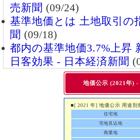
売新聞
(09/24)
基準地価とは 土地取引の指
聞
(09/18)
都内の基準地価3.7%上昇
日客効果 - 日本経済新聞
(0
地価公示 (2021年) -
■[ 2021 年] 地価公示 用途別
住宅地
宅地見込地
商業地