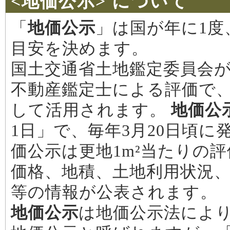
<地価公示> について
「
地価公示
」は国が年に1度
目安を決めます。
国土交通省土地鑑定委員会が
不動産鑑定士による評価で
して活用されます。
地価公
1日」で、毎年3月20日頃に
価公示は更地1m²当たりの
価格、地積、土地利用状況
等の情報が公表されます。
地価公示
は地価公示法によ