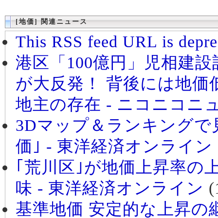
[地価] 関連ニュース
This RSS feed URL is depre
港区「100億円」児相建
が大反発！ 背後には地価
地主の存在 - ニコニコニ
3Dマップ＆ランキングで
価｣ - 東洋経済オンライン
｢荒川区｣が地価上昇率の
味 - 東洋経済オンライン
(
基準地価 安定的な上昇の継