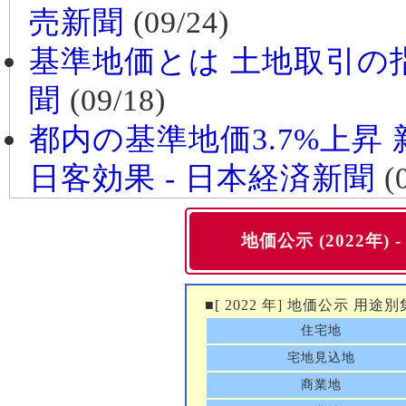
売新聞
(09/24)
基準地価とは 土地取引の指
聞
(09/18)
都内の基準地価3.7%上昇
日客効果 - 日本経済新聞
(0
地価公示 (2022年) -
■[ 2022 年] 地価公示 用途別
住宅地
宅地見込地
商業地