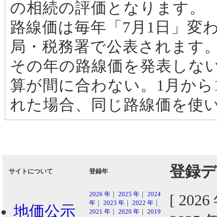
の相続の評価となります。
路線価は毎年「7月1日」変
局・税務署で公表されます。
その年の路線価を発表しな
算が間に合わない。1月から
れた場合、同じ路線価を使
登録デ
サイトについて
登録年
2026 年
｜
2025 年
｜
2024
[ 202
年
｜
2023 年
｜
2022 年
｜
地価公示
2021 年
｜
2020 年
｜
2019